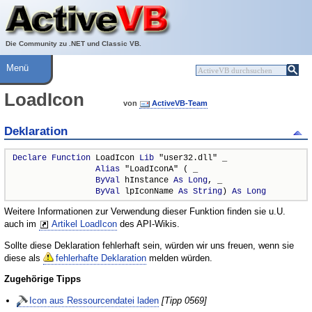
Über ActiveVB
Hilfe
Die Community zu .NET und Classic VB.
Menü
LoadIcon
von
ActiveVB-Team
Deklaration
Declare
Function
 LoadIcon 
Lib
 "user32.dll" _

Alias
 "LoadIconA" ( _

ByVal
 hInstance 
As
Long
, _

ByVal
 lpIconName 
As
String
) 
As
Long
Weitere Informationen zur Verwendung dieser Funktion finden sie u.U.
auch im
Artikel LoadIcon
des API-Wikis.
Sollte diese Deklaration fehlerhaft sein, würden wir uns freuen, wenn sie
diese als
fehlerhafte Deklaration
melden würden.
Zugehörige Tipps
Icon aus Ressourcendatei laden
[Tipp 0569]