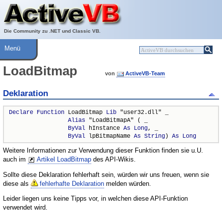
Über ActiveVB
Hilfe
Die Community zu .NET und Classic VB.
Menü
LoadBitmap
von
ActiveVB-Team
Deklaration
Declare
Function
 LoadBitmap 
Lib
 "user32.dll" _

Alias
 "LoadBitmapA" ( _

ByVal
 hInstance 
As
Long
, _

ByVal
 lpBitmapName 
As
String
) 
As
Long
Weitere Informationen zur Verwendung dieser Funktion finden sie u.U.
auch im
Artikel LoadBitmap
des API-Wikis.
Sollte diese Deklaration fehlerhaft sein, würden wir uns freuen, wenn sie
diese als
fehlerhafte Deklaration
melden würden.
Leider liegen uns keine Tipps vor, in welchen diese API-Funktion
verwendet wird.