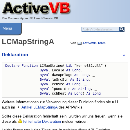
Über ActiveVB
Hilfe
Die Community zu .NET und Classic VB.
Menü
LCMapStringA
von
ActiveVB-Team
Deklaration
Declare
Function
 LCMapStringA 
Lib
 "kernel32.dll" ( _

ByVal
 Locale 
As
Long
, _

ByVal
 dwMapFlags 
As
Long
, _

ByVal
 lpSrcStr 
As
String
, _

ByVal
 cchSrc 
As
Long
, _

ByVal
 lpDestStr 
As
String
, _

ByVal
 cchDest 
As
Long
) 
As
Long
Weitere Informationen zur Verwendung dieser Funktion finden sie u.U.
auch im
Artikel LCMapStringA
des API-Wikis.
Sollte diese Deklaration fehlerhaft sein, würden wir uns freuen, wenn sie
diese als
fehlerhafte Deklaration
melden würden.