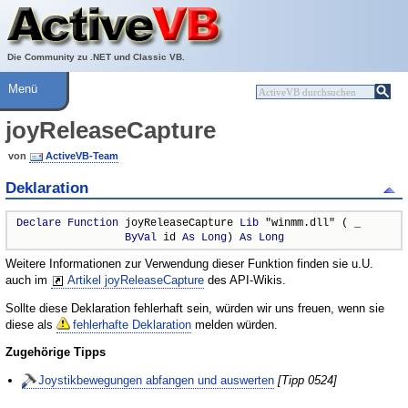
Über ActiveVB
Hilfe
Die Community zu .NET und Classic VB.
Menü
joyReleaseCapture
von
ActiveVB-Team
Deklaration
Declare
Function
 joyReleaseCapture 
Lib
 "winmm.dll" ( _

ByVal
 id 
As
Long
) 
As
Long
Weitere Informationen zur Verwendung dieser Funktion finden sie u.U.
auch im
Artikel joyReleaseCapture
des API-Wikis.
Sollte diese Deklaration fehlerhaft sein, würden wir uns freuen, wenn sie
diese als
fehlerhafte Deklaration
melden würden.
Zugehörige Tipps
Joystikbewegungen abfangen und auswerten
[Tipp 0524]