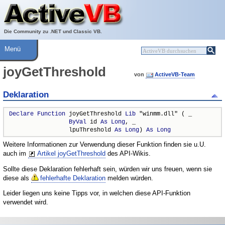
Über ActiveVB
Hilfe
Die Community zu .NET und Classic VB.
Menü
joyGetThreshold
von
ActiveVB-Team
Deklaration
Declare
Function
 joyGetThreshold 
Lib
 "winmm.dll" ( _

ByVal
 id 
As
Long
, _

                 lpuThreshold 
As
Long
) 
As
Long
Weitere Informationen zur Verwendung dieser Funktion finden sie u.U.
auch im
Artikel joyGetThreshold
des API-Wikis.
Sollte diese Deklaration fehlerhaft sein, würden wir uns freuen, wenn sie
diese als
fehlerhafte Deklaration
melden würden.
Leider liegen uns keine Tipps vor, in welchen diese API-Funktion
verwendet wird.