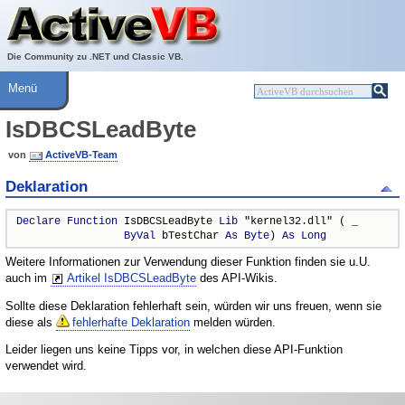
Über ActiveVB
Hilfe
Die Community zu .NET und Classic VB.
Menü
IsDBCSLeadByte
von
ActiveVB-Team
Deklaration
Declare
Function
 IsDBCSLeadByte 
Lib
 "kernel32.dll" ( _

ByVal
 bTestChar 
As
Byte
) 
As
Long
Weitere Informationen zur Verwendung dieser Funktion finden sie u.U.
auch im
Artikel IsDBCSLeadByte
des API-Wikis.
Sollte diese Deklaration fehlerhaft sein, würden wir uns freuen, wenn sie
diese als
fehlerhafte Deklaration
melden würden.
Leider liegen uns keine Tipps vor, in welchen diese API-Funktion
verwendet wird.