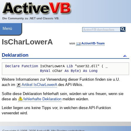
Über ActiveVB
Hilfe
Die Community zu .NET und Classic VB.
Menü
IsCharLowerA
von
ActiveVB-Team
Deklaration
Declare
Function
 IsCharLowerA 
Lib
 "user32.dll" ( _

ByVal
 cChar 
As
Byte
) 
As
Long
Weitere Informationen zur Verwendung dieser Funktion finden sie u.U.
auch im
Artikel IsCharLowerA
des API-Wikis.
Sollte diese Deklaration fehlerhaft sein, würden wir uns freuen, wenn sie
diese als
fehlerhafte Deklaration
melden würden.
Leider liegen uns keine Tipps vor, in welchen diese API-Funktion
verwendet wird.
Copyright © 1998–2026 ActiveVB. Alle Rechte vorbehalten.