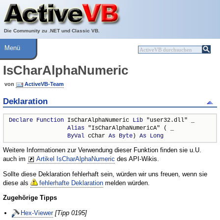
Über ActiveVB
Hilfe
Die Community zu .NET und Classic VB.
Menü
IsCharAlphaNumeric
von
ActiveVB-Team
Deklaration
Declare
Function
 IsCharAlphaNumeric 
Lib
 "user32.dll" _

Alias
 "IsCharAlphaNumericA" ( _

ByVal
 cChar 
As
Byte
) 
As
Long
Weitere Informationen zur Verwendung dieser Funktion finden sie u.U.
auch im
Artikel IsCharAlphaNumeric
des API-Wikis.
Sollte diese Deklaration fehlerhaft sein, würden wir uns freuen, wenn sie
diese als
fehlerhafte Deklaration
melden würden.
Zugehörige Tipps
Hex-Viewer
[Tipp 0195]