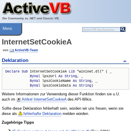
Über ActiveVB
Hilfe
Die Community zu .NET und Classic VB.
Menü
InternetSetCookieA
von
ActiveVB-Team
Deklaration
Declare
Sub
 InternetSetCookieA 
Lib
 "wininet.dll" ( _

ByVal
 lpszUrl 
As
String
, _

ByVal
 lpszCookieName 
As
String
, _

ByVal
 lpszCookieData 
As
String
)
Weitere Informationen zur Verwendung dieser Funktion finden sie u.U.
auch im
Artikel InternetSetCookieA
des API-Wikis.
Sollte diese Deklaration fehlerhaft sein, würden wir uns freuen, wenn sie
diese als
fehlerhafte Deklaration
melden würden.
Zugehörige Tipps