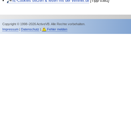
IE-Cookies setzen & lesen mit der Wininet.dll
[Tipp 0381]
Copyright © 1998–2026 ActiveVB. Alle Rechte vorbehalten.
Impressum
|
Datenschutz
|
Fehler melden