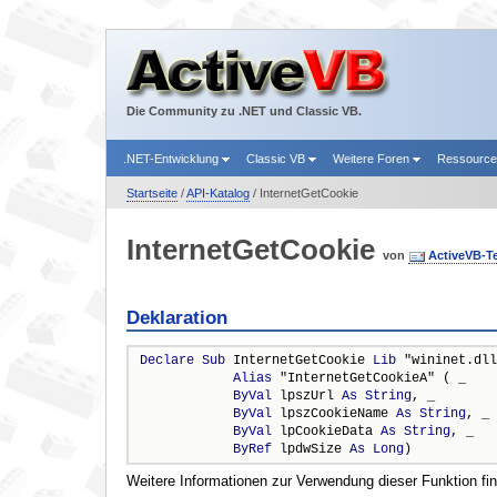
Die Community zu .NET und Classic VB.
.NET-Entwicklung
Classic VB
Weitere Foren
Ressourc
Startseite
/
API-Katalog
/ InternetGetCookie
InternetGetCookie
von
ActiveVB-T
Deklaration
Declare
Sub
 InternetGetCookie 
Lib
 "wininet.dll
Alias
 "InternetGetCookieA" ( _

ByVal
 lpszUrl 
As
String
, _

ByVal
 lpszCookieName 
As
String
, _

ByVal
 lpCookieData 
As
String
, _

ByRef
 lpdwSize 
As
Long
)
Weitere Informationen zur Verwendung dieser Funktion fi