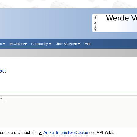
en
Mitwirken
Community
Über ActiveVB
Hilfe
eam
" _

nden sie u.U. auch im
Artikel InternetGetCookie
des API-Wikis.