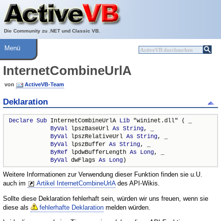
Über ActiveVB
Hilfe
Die Community zu .NET und Classic VB.
Menü
InternetCombineUrlA
von
ActiveVB-Team
Deklaration
Declare
Sub
 InternetCombineUrlA 
Lib
 "wininet.dll" ( _

ByVal
 lpszBaseUrl 
As
String
, _

ByVal
 lpszRelativeUrl 
As
String
, _

ByVal
 lpszBuffer 
As
String
, _

ByRef
 lpdwBufferLength 
As
Long
, _

ByVal
 dwFlags 
As
Long
)
Weitere Informationen zur Verwendung dieser Funktion finden sie u.U.
auch im
Artikel InternetCombineUrlA
des API-Wikis.
Sollte diese Deklaration fehlerhaft sein, würden wir uns freuen, wenn sie
diese als
fehlerhafte Deklaration
melden würden.