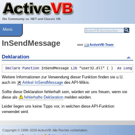
Über ActiveVB
Hilfe
Die Community zu .NET und Classic VB.
Menü
InSendMessage
von
ActiveVB-Team
Deklaration
Declare
Function
 InSendMessage 
Lib
 "user32.dll" ( )  
As
Long
Weitere Informationen zur Verwendung dieser Funktion finden sie u.U.
auch im
Artikel InSendMessage
des API-Wikis.
Sollte diese Deklaration fehlerhaft sein, würden wir uns freuen, wenn sie
diese als
fehlerhafte Deklaration
melden würden.
Leider liegen uns keine Tipps vor, in welchen diese API-Funktion
verwendet wird.
Copyright © 1998–2026 ActiveVB. Alle Rechte vorbehalten.