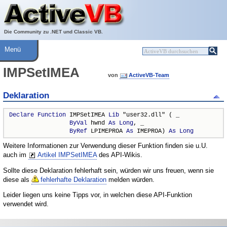
Über ActiveVB
Hilfe
Die Community zu .NET und Classic VB.
Menü
IMPSetIMEA
von
ActiveVB-Team
Deklaration
Declare
Function
 IMPSetIMEA 
Lib
 "user32.dll" ( _

ByVal
 hwnd 
As
Long
, _

ByRef
 LPIMEPROA 
As
 IMEPROA) 
As
Long
Weitere Informationen zur Verwendung dieser Funktion finden sie u.U.
auch im
Artikel IMPSetIMEA
des API-Wikis.
Sollte diese Deklaration fehlerhaft sein, würden wir uns freuen, wenn sie
diese als
fehlerhafte Deklaration
melden würden.
Leider liegen uns keine Tipps vor, in welchen diese API-Funktion
verwendet wird.