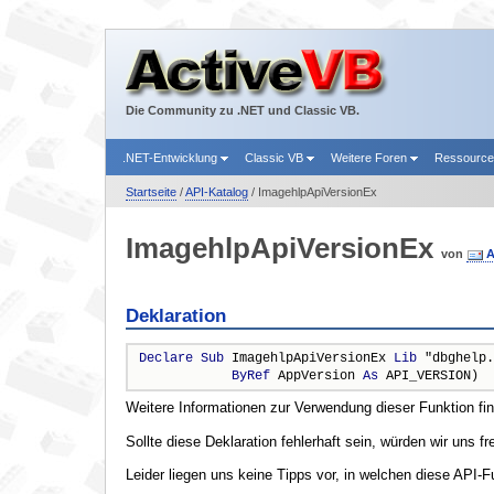
Die Community zu .NET und Classic VB.
.NET-Entwicklung
Classic VB
Weitere Foren
Ressourc
Startseite
/
API-Katalog
/ ImagehlpApiVersionEx
ImagehlpApiVersionEx
von
A
Deklaration
Declare
Sub
 ImagehlpApiVersionEx 
Lib
 "dbghelp.
ByRef
 AppVersion 
As
 API_VERSION)
Weitere Informationen zur Verwendung dieser Funktion fi
Sollte diese Deklaration fehlerhaft sein, würden wir uns f
Leider liegen uns keine Tipps vor, in welchen diese API-F