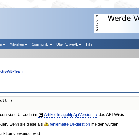
en
Mitwirken
Community
Über ActiveVB
Hilfe
ctiveVB-Team
dll" ( _

nden sie u.U. auch im
Artikel ImagehlpApiVersionEx
des API-Wikis.
reuen, wenn sie diese als
fehlerhafte Deklaration
melden würden.
unktion verwendet wird.