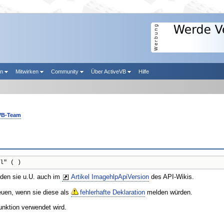
en
Mitwirken
Community
Über ActiveVB
Hilfe
VB-Team
l" ( )
nden sie u.U. auch im
Artikel ImagehlpApiVersion
des API-Wikis.
reuen, wenn sie diese als
fehlerhafte Deklaration
melden würden.
unktion verwendet wird.