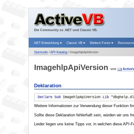
Die Community zu .NET und Classic VB.
.NET-Entwicklung
Classic VB
Weitere Foren
Ressourc
Startseite
/
API-Katalog
/ ImagehlpApiVersion
ImagehlpApiVersion
von
Active
Deklaration
Declare
Sub
 ImagehlpApiVersion 
Lib
 "dbghelp.dl
Weitere Informationen zur Verwendung dieser Funktion fi
Sollte diese Deklaration fehlerhaft sein, würden wir uns f
Leider liegen uns keine Tipps vor, in welchen diese API-F