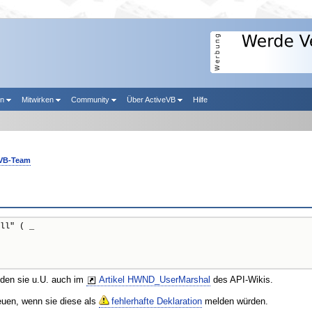
en
Mitwirken
Community
Über ActiveVB
Hilfe
eVB-Team
ll" ( _

nden sie u.U. auch im
Artikel HWND_UserMarshal
des API-Wikis.
reuen, wenn sie diese als
fehlerhafte Deklaration
melden würden.