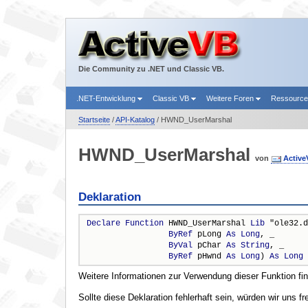
Die Community zu .NET und Classic VB.
.NET-Entwicklung
Classic VB
Weitere Foren
Ressourc
Startseite
/
API-Katalog
/ HWND_UserMarshal
HWND_UserMarshal
von
Activ
Deklaration
Declare
Function
 HWND_UserMarshal 
Lib
 "ole32.d
ByRef
 pLong 
As
Long
, _

ByVal
 pChar 
As
String
, _

ByRef
 pHwnd 
As
Long
) 
As
Long
Weitere Informationen zur Verwendung dieser Funktion fi
Sollte diese Deklaration fehlerhaft sein, würden wir uns f