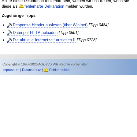
Sollte diese Deklaration fehlerhaft sein, würden wir uns freuen, wenn sie
diese als
fehlerhafte Deklaration
melden würden.
Zugehörige Tipps
Response-Header auslesen (über WinInet)
[Tipp 0484]
Datei per HTTP uploaden
[Tipp 0501]
Die aktuelle Internetzeit auslesen II
[Tipp 0728]
Copyright © 1998–2026 ActiveVB. Alle Rechte vorbehalten.
Impressum
|
Datenschutz
|
Fehler melden