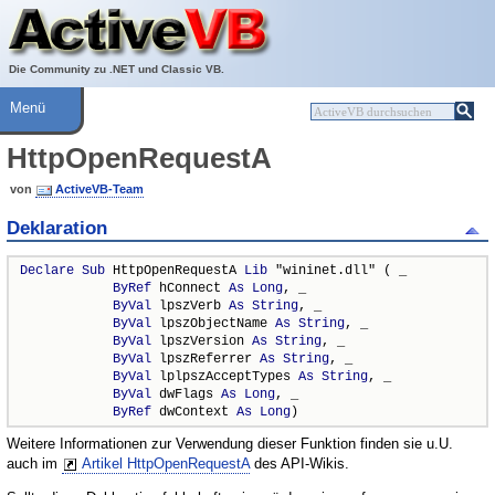
Über ActiveVB
Hilfe
Die Community zu .NET und Classic VB.
Menü
HttpOpenRequestA
von
ActiveVB-Team
Deklaration
Declare
Sub
 HttpOpenRequestA 
Lib
 "wininet.dll" ( _

ByRef
 hConnect 
As
Long
, _

ByVal
 lpszVerb 
As
String
, _

ByVal
 lpszObjectName 
As
String
, _

ByVal
 lpszVersion 
As
String
, _

ByVal
 lpszReferrer 
As
String
, _

ByVal
 lplpszAcceptTypes 
As
String
, _

ByVal
 dwFlags 
As
Long
, _

ByRef
 dwContext 
As
Long
)
Weitere Informationen zur Verwendung dieser Funktion finden sie u.U.
auch im
Artikel HttpOpenRequestA
des API-Wikis.