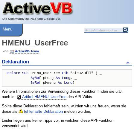
Über ActiveVB
Hilfe
Die Community zu .NET und Classic VB.
Menü
HMENU_UserFree
von
ActiveVB-Team
Deklaration
Declare
Sub
 HMENU_UserFree 
Lib
 "ole32.dll" ( _

ByRef
 pLong 
As
Long
, _

ByRef
 pHmenu 
As
Long
)
Weitere Informationen zur Verwendung dieser Funktion finden sie u.U.
auch im
Artikel HMENU_UserFree
des API-Wikis.
Sollte diese Deklaration fehlerhaft sein, würden wir uns freuen, wenn sie
diese als
fehlerhafte Deklaration
melden würden.
Leider liegen uns keine Tipps vor, in welchen diese API-Funktion
verwendet wird.