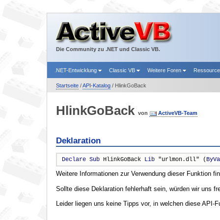
Die Community zu .NET und Classic VB.
.NET-Entwicklung
Classic VB
Weitere Foren
Ressourc
Startseite
/
API-Katalog
/ HlinkGoBack
HlinkGoBack
von
ActiveVB-Team
Deklaration
Declare
Sub
 HlinkGoBack 
Lib
 "urlmon.dll" (
ByVa
Weitere Informationen zur Verwendung dieser Funktion fi
Sollte diese Deklaration fehlerhaft sein, würden wir uns f
Leider liegen uns keine Tipps vor, in welchen diese API-F