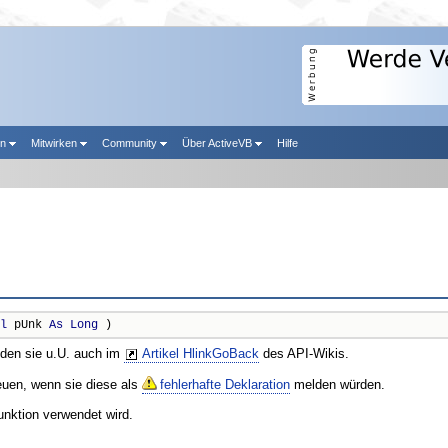
en
Mitwirken
Community
Über ActiveVB
Hilfe
l
 pUnk 
As
Long
 )
nden sie u.U. auch im
Artikel HlinkGoBack
des API-Wikis.
reuen, wenn sie diese als
fehlerhafte Deklaration
melden würden.
unktion verwendet wird.