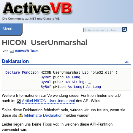
Über ActiveVB
Hilfe
Die Community zu .NET und Classic VB.
Menü
HICON_UserUnmarshal
von
ActiveVB-Team
Deklaration
Declare
Function
 HICON_UserUnmarshal 
Lib
 "ole32.dll" ( _

ByRef
 pLong 
As
Long
, _

ByVal
 pChar 
As
String
, _

ByRef
 pHicon 
As
Long
) 
As
Long
Weitere Informationen zur Verwendung dieser Funktion finden sie u.U.
auch im
Artikel HICON_UserUnmarshal
des API-Wikis.
Sollte diese Deklaration fehlerhaft sein, würden wir uns freuen, wenn sie
diese als
fehlerhafte Deklaration
melden würden.
Leider liegen uns keine Tipps vor, in welchen diese API-Funktion
verwendet wird.