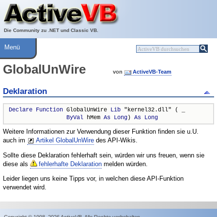
Über ActiveVB
Hilfe
Die Community zu .NET und Classic VB.
Menü
GlobalUnWire
von
ActiveVB-Team
Deklaration
Declare
Function
 GlobalUnWire 
Lib
 "kernel32.dll" ( _

ByVal
 hMem 
As
Long
) 
As
Long
Weitere Informationen zur Verwendung dieser Funktion finden sie u.U.
auch im
Artikel GlobalUnWire
des API-Wikis.
Sollte diese Deklaration fehlerhaft sein, würden wir uns freuen, wenn sie
diese als
fehlerhafte Deklaration
melden würden.
Leider liegen uns keine Tipps vor, in welchen diese API-Funktion
verwendet wird.
Copyright © 1998–2026 ActiveVB. Alle Rechte vorbehalten.