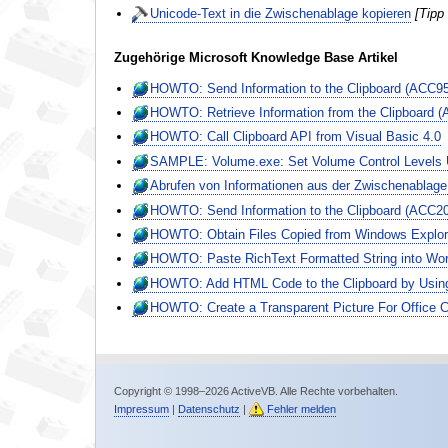
Unicode-Text in die Zwischenablage kopieren
[Tipp
Zugehörige Microsoft Knowledge Base Artikel
HOWTO: Send Information to the Clipboard (ACC9
HOWTO: Retrieve Information from the Clipboard 
HOWTO: Call Clipboard API from Visual Basic 4.0
SAMPLE: Volume.exe: Set Volume Control Levels 
Abrufen von Informationen aus der Zwischenablag
HOWTO: Send Information to the Clipboard (ACC2
HOWTO: Obtain Files Copied from Windows Explor
HOWTO: Paste RichText Formatted String into Wor
HOWTO: Add HTML Code to the Clipboard by Using
HOWTO: Create a Transparent Picture For Office
Copyright © 1998–2026 ActiveVB. Alle Rechte vorbehalten.
Impressum
|
Datenschutz
|
Fehler melden