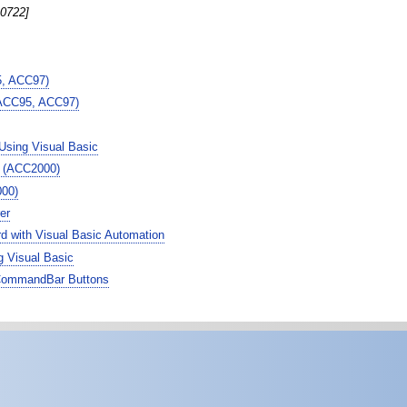
 0722]
5, ACC97)
(ACC95, ACC97)
Using Visual Basic
e (ACC2000)
000)
er
d with Visual Basic Automation
 Visual Basic
 CommandBar Buttons