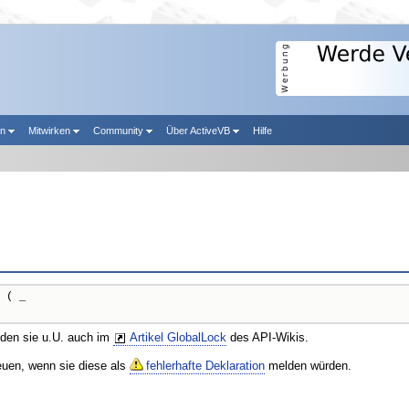
en
Mitwirken
Community
Über ActiveVB
Hilfe
 ( _

nden sie u.U. auch im
Artikel GlobalLock
des API-Wikis.
reuen, wenn sie diese als
fehlerhafte Deklaration
melden würden.