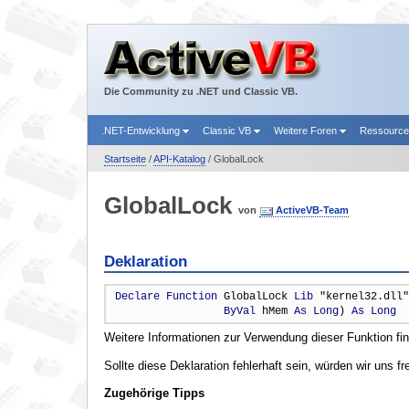
Die Community zu .NET und Classic VB.
.NET-Entwicklung
Classic VB
Weitere Foren
Ressourc
Startseite
/
API-Katalog
/ GlobalLock
GlobalLock
von
ActiveVB-Team
Deklaration
Declare
Function
 GlobalLock 
Lib
 "kernel32.dll"
ByVal
 hMem 
As
Long
) 
As
Long
Weitere Informationen zur Verwendung dieser Funktion fi
Sollte diese Deklaration fehlerhaft sein, würden wir uns f
Zugehörige Tipps