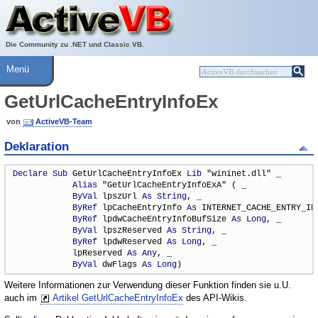
Über ActiveVB
Hilfe
Die Community zu .NET und Classic VB.
Menü
GetUrlCacheEntryInfoEx
von
ActiveVB-Team
Deklaration
Declare
Sub
 GetUrlCacheEntryInfoEx 
Lib
 "wininet.dll" _

Alias
 "GetUrlCacheEntryInfoExA" ( _

ByVal
 lpszUrl 
As
String
, _

ByRef
 lpCacheEntryInfo 
As
 INTERNET_CACHE_ENTRY_INF
ByRef
 lpdwCacheEntryInfoBufSize 
As
Long
, _

ByVal
 lpszReserved 
As
String
, _

ByRef
 lpdwReserved 
As
Long
, _

            lpReserved 
As
Any
, _

ByVal
 dwFlags 
As
Long
)
Weitere Informationen zur Verwendung dieser Funktion finden sie u.U.
auch im
Artikel GetUrlCacheEntryInfoEx
des API-Wikis.