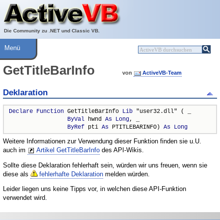
Über ActiveVB
Hilfe
Die Community zu .NET und Classic VB.
Menü
GetTitleBarInfo
von
ActiveVB-Team
Deklaration
Declare
Function
 GetTitleBarInfo 
Lib
 "user32.dll" ( _

ByVal
 hwnd 
As
Long
, _

ByRef
 pti 
As
 PTITLEBARINFO) 
As
Long
Weitere Informationen zur Verwendung dieser Funktion finden sie u.U.
auch im
Artikel GetTitleBarInfo
des API-Wikis.
Sollte diese Deklaration fehlerhaft sein, würden wir uns freuen, wenn sie
diese als
fehlerhafte Deklaration
melden würden.
Leider liegen uns keine Tipps vor, in welchen diese API-Funktion
verwendet wird.