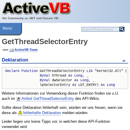
Über ActiveVB
Hilfe
Die Community zu .NET und Classic VB.
Menü
GetThreadSelectorEntry
von
ActiveVB-Team
Deklaration
Declare
Function
 GetThreadSelectorEntry 
Lib
 "kernel32.dll" ( _
ByVal
 hThread 
As
Long
, _

ByVal
 dwSelector 
As
Long
, _

                 lpSelectorEntry 
As
 LDT_ENTRY) 
As
Long
Weitere Informationen zur Verwendung dieser Funktion finden sie u.U.
auch im
Artikel GetThreadSelectorEntry
des API-Wikis.
Sollte diese Deklaration fehlerhaft sein, würden wir uns freuen, wenn sie
diese als
fehlerhafte Deklaration
melden würden.
Leider liegen uns keine Tipps vor, in welchen diese API-Funktion
verwendet wird.