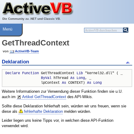
Über ActiveVB
Hilfe
Die Community zu .NET und Classic VB.
Menü
GetThreadContext
von
ActiveVB-Team
Deklaration
Declare
Function
 GetThreadContext 
Lib
 "kernel32.dll" ( _

ByVal
 hThread 
As
Long
, _

                 lpContext 
As
 CONTEXT) 
As
Long
Weitere Informationen zur Verwendung dieser Funktion finden sie u.U.
auch im
Artikel GetThreadContext
des API-Wikis.
Sollte diese Deklaration fehlerhaft sein, würden wir uns freuen, wenn sie
diese als
fehlerhafte Deklaration
melden würden.
Leider liegen uns keine Tipps vor, in welchen diese API-Funktion
verwendet wird.