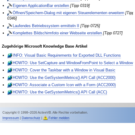
Eigenen ApplicationBar erstellen
[Tipp 0319]
Öffnen/Speichern-Dialog mit eigenen Steuerelementen erweitern
[Tipp
0346]
Laufendes Betriebssystem ermitteln II
[Tipp 0725]
Komplettes Bildschirmfoto einer Webseite erstellen
[Tipp 0727]
Zugehörige Microsoft Knowledge Base Artikel
INFO: Visual Basic Requirements for Exported DLL Functions
HOWTO: Use SetCapture and WindowFromPoint to Select a Window
HOWTO: Cover the Taskbar with a Window in Visual Basic
HOWTO: Use the GetSystemMetrics() API Call (ACC2000)
HOWTO: Associate a Custom Icon with a Form (ACC2000)
HOWTO: Use the GetSystemMetrics() API Call (ACC)
Copyright © 1998–2026 ActiveVB. Alle Rechte vorbehalten.
Impressum
|
Datenschutz
|
Fehler melden