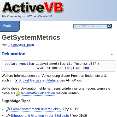
Über ActiveVB
Hilfe
Die Community zu .NET und Classic VB.
Menü
GetSystemMetrics
von
ActiveVB-Team
Deklaration
Declare
Function
 GetSystemMetrics 
Lib
 "user32.dll" ( _

ByVal
 nIndex 
As
Long
) 
As
Long
Weitere Informationen zur Verwendung dieser Funktion finden sie u.U.
auch im
Artikel GetSystemMetrics
des API-Wikis.
Sollte diese Deklaration fehlerhaft sein, würden wir uns freuen, wenn sie
diese als
fehlerhafte Deklaration
melden würden.
Zugehörige Tipps
Form-Systemmenü unterdrücken
[Tipp 0135]
Bitmaps und Grafiken in der Titelleiste
[Tipp 0163]