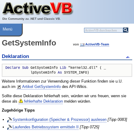
Über ActiveVB
Hilfe
Die Community zu .NET und Classic VB.
Menü
GetSystemInfo
von
ActiveVB-Team
Deklaration
Declare
Sub
 GetSystemInfo 
Lib
 "kernel32.dll" ( _

            lpSystemInfo 
As
 SYSTEM_INFO)
Weitere Informationen zur Verwendung dieser Funktion finden sie u.U.
auch im
Artikel GetSystemInfo
des API-Wikis.
Sollte diese Deklaration fehlerhaft sein, würden wir uns freuen, wenn sie
diese als
fehlerhafte Deklaration
melden würden.
Zugehörige Tipps
Systemkonfiguration (Speicher & Prozessor) auslesen
[Tipp 0083]
Laufendes Betriebssystem ermitteln II
[Tipp 0725]