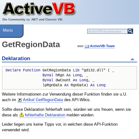
Über ActiveVB
Hilfe
Die Community zu .NET und Classic VB.
Menü
GetRegionData
von
ActiveVB-Team
Deklaration
Declare
Function
 GetRegionData 
Lib
 "gdi32.dll" ( _

ByVal
 hRgn 
As
Long
, _

ByVal
 dwCount 
As
Long
, _

                 lpRgnData 
As
 RgnData) 
As
Long
Weitere Informationen zur Verwendung dieser Funktion finden sie u.U.
auch im
Artikel GetRegionData
des API-Wikis.
Sollte diese Deklaration fehlerhaft sein, würden wir uns freuen, wenn sie
diese als
fehlerhafte Deklaration
melden würden.
Leider liegen uns keine Tipps vor, in welchen diese API-Funktion
verwendet wird.