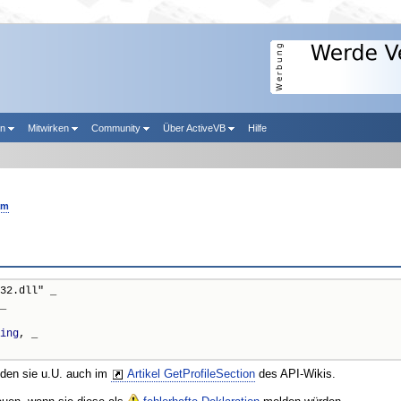
en
Mitwirken
Community
Über ActiveVB
Hilfe
am
32.dll" _

_

ing
, _

nden sie u.U. auch im
Artikel GetProfileSection
des API-Wikis.