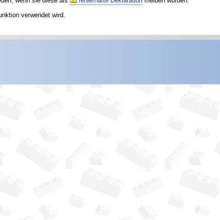
reuen, wenn sie diese als
fehlerhafte Deklaration
melden würden.
unktion verwendet wird.