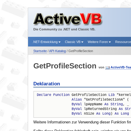
Die Community zu .NET und Classic VB.
.NET-Entwicklung
Classic VB
Weitere Foren
Ressourc
Startseite
/
API-Katalog
/ GetProfileSection
GetProfileSection
von
ActiveVB-Te
Deklaration
Declare
Function
 GetProfileSection 
Lib
 "kernel
Alias
 "GetProfileSectionA" ( 
ByVal
 lpAppName 
As
String
, _

ByVal
 lpReturnedString 
As
Str
ByVal
 nSize 
As
Long
) 
As
Long
Weitere Informationen zur Verwendung dieser Funktion fi