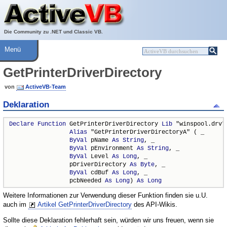
Über ActiveVB
Hilfe
Die Community zu .NET und Classic VB.
Menü
GetPrinterDriverDirectory
von
ActiveVB-Team
Deklaration
Declare
Function
 GetPrinterDriverDirectory 
Lib
 "winspool.drv" 
Alias
 "GetPrinterDriverDirectoryA" ( _

ByVal
 pName 
As
String
, _

ByVal
 pEnvironment 
As
String
, _

ByVal
 Level 
As
Long
, _

                 pDriverDirectory 
As
Byte
, _

ByVal
 cdBuf 
As
Long
, _

                 pcbNeeded 
As
Long
) 
As
Long
Weitere Informationen zur Verwendung dieser Funktion finden sie u.U.
auch im
Artikel GetPrinterDriverDirectory
des API-Wikis.
Sollte diese Deklaration fehlerhaft sein, würden wir uns freuen, wenn sie