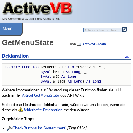
Über ActiveVB
Hilfe
Die Community zu .NET und Classic VB.
Menü
GetMenuState
von
ActiveVB-Team
Deklaration
Declare
Function
 GetMenuState 
Lib
 "user32.dll" ( _

ByVal
 hMenu 
As
Long
, _

ByVal
 wID 
As
Long
, _

ByVal
 wFlags 
As
Long
) 
As
Long
Weitere Informationen zur Verwendung dieser Funktion finden sie u.U.
auch im
Artikel GetMenuState
des API-Wikis.
Sollte diese Deklaration fehlerhaft sein, würden wir uns freuen, wenn sie
diese als
fehlerhafte Deklaration
melden würden.
Zugehörige Tipps
CheckButtons im Systemmenü
[Tipp 0134]