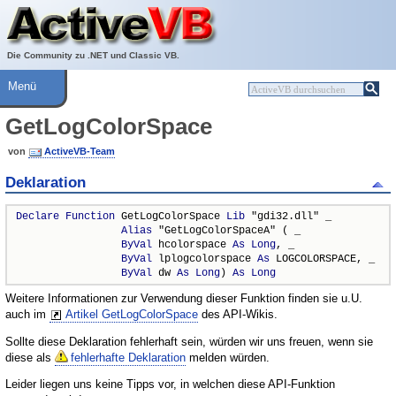
Über ActiveVB
Hilfe
Die Community zu .NET und Classic VB.
Menü
GetLogColorSpace
von
ActiveVB-Team
Deklaration
Declare
Function
 GetLogColorSpace 
Lib
 "gdi32.dll" _

Alias
 "GetLogColorSpaceA" ( _

ByVal
 hcolorspace 
As
Long
, _

ByVal
 lplogcolorspace 
As
 LOGCOLORSPACE, _

ByVal
 dw 
As
Long
) 
As
Long
Weitere Informationen zur Verwendung dieser Funktion finden sie u.U.
auch im
Artikel GetLogColorSpace
des API-Wikis.
Sollte diese Deklaration fehlerhaft sein, würden wir uns freuen, wenn sie
diese als
fehlerhafte Deklaration
melden würden.
Leider liegen uns keine Tipps vor, in welchen diese API-Funktion