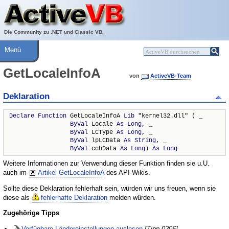
Über ActiveVB
Hilfe
Die Community zu .NET und Classic VB.
Menü
GetLocaleInfoA
von
ActiveVB-Team
Deklaration
Declare
Function
 GetLocaleInfoA 
Lib
 "kernel32.dll" ( _

ByVal
 Locale 
As
Long
, _

ByVal
 LCType 
As
Long
, _

ByVal
 lpLCData 
As
String
, _

ByVal
 cchData 
As
Long
) 
As
Long
Weitere Informationen zur Verwendung dieser Funktion finden sie u.U.
auch im
Artikel GetLocaleInfoA
des API-Wikis.
Sollte diese Deklaration fehlerhaft sein, würden wir uns freuen, wenn sie
diese als
fehlerhafte Deklaration
melden würden.
Zugehörige Tipps
Verfügbare Ländereinstellungen auslesen
[Tipp 0206]