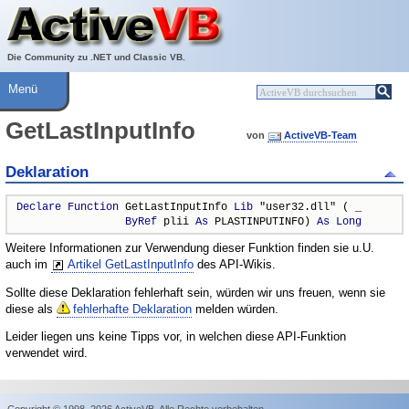
Über ActiveVB
Hilfe
Die Community zu .NET und Classic VB.
Menü
GetLastInputInfo
von
ActiveVB-Team
Deklaration
Declare
Function
 GetLastInputInfo 
Lib
 "user32.dll" ( _

ByRef
 plii 
As
 PLASTINPUTINFO) 
As
Long
Weitere Informationen zur Verwendung dieser Funktion finden sie u.U.
auch im
Artikel GetLastInputInfo
des API-Wikis.
Sollte diese Deklaration fehlerhaft sein, würden wir uns freuen, wenn sie
diese als
fehlerhafte Deklaration
melden würden.
Leider liegen uns keine Tipps vor, in welchen diese API-Funktion
verwendet wird.
Copyright © 1998–2026 ActiveVB. Alle Rechte vorbehalten.