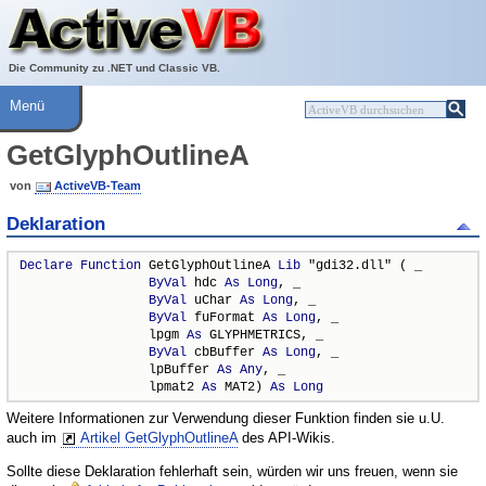
Über ActiveVB
Hilfe
Die Community zu .NET und Classic VB.
Menü
GetGlyphOutlineA
von
ActiveVB-Team
Deklaration
Declare
Function
 GetGlyphOutlineA 
Lib
 "gdi32.dll" ( _

ByVal
 hdc 
As
Long
, _

ByVal
 uChar 
As
Long
, _

ByVal
 fuFormat 
As
Long
, _

                 lpgm 
As
 GLYPHMETRICS, _

ByVal
 cbBuffer 
As
Long
, _

                 lpBuffer 
As
Any
, _

                 lpmat2 
As
 MAT2) 
As
Long
Weitere Informationen zur Verwendung dieser Funktion finden sie u.U.
auch im
Artikel GetGlyphOutlineA
des API-Wikis.
Sollte diese Deklaration fehlerhaft sein, würden wir uns freuen, wenn sie