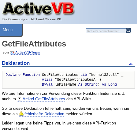
Über ActiveVB
Hilfe
Die Community zu .NET und Classic VB.
Menü
GetFileAttributes
von
ActiveVB-Team
Deklaration
Declare
Function
 GetFileAttributes 
Lib
 "kernel32.dll" _

Alias
 "GetFileAttributesA" ( _

ByVal
 lpFileName 
As
String
) 
As
Long
Weitere Informationen zur Verwendung dieser Funktion finden sie u.U.
auch im
Artikel GetFileAttributes
des API-Wikis.
Sollte diese Deklaration fehlerhaft sein, würden wir uns freuen, wenn sie
diese als
fehlerhafte Deklaration
melden würden.
Leider liegen uns keine Tipps vor, in welchen diese API-Funktion
verwendet wird.