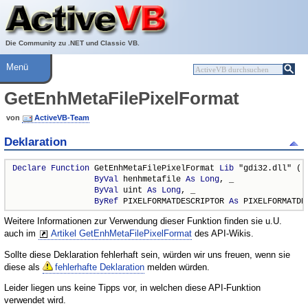
Über ActiveVB
Hilfe
Die Community zu .NET und Classic VB.
Menü
GetEnhMetaFilePixelFormat
von
ActiveVB-Team
Deklaration
Declare
Function
 GetEnhMetaFilePixelFormat 
Lib
 "gdi32.dll" ( _
ByVal
 henhmetafile 
As
Long
, _

ByVal
 uint 
As
Long
, _

ByRef
 PIXELFORMATDESCRIPTOR 
As
 PIXELFORMATDE
Weitere Informationen zur Verwendung dieser Funktion finden sie u.U.
auch im
Artikel GetEnhMetaFilePixelFormat
des API-Wikis.
Sollte diese Deklaration fehlerhaft sein, würden wir uns freuen, wenn sie
diese als
fehlerhafte Deklaration
melden würden.
Leider liegen uns keine Tipps vor, in welchen diese API-Funktion
verwendet wird.