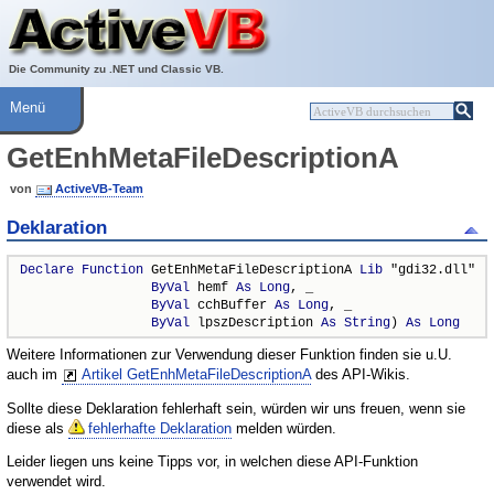
Über ActiveVB
Hilfe
Die Community zu .NET und Classic VB.
Menü
GetEnhMetaFileDescriptionA
von
ActiveVB-Team
Deklaration
Declare
Function
 GetEnhMetaFileDescriptionA 
Lib
 "gdi32.dll" ( 
ByVal
 hemf 
As
Long
, _

ByVal
 cchBuffer 
As
Long
, _

ByVal
 lpszDescription 
As
String
) 
As
Long
Weitere Informationen zur Verwendung dieser Funktion finden sie u.U.
auch im
Artikel GetEnhMetaFileDescriptionA
des API-Wikis.
Sollte diese Deklaration fehlerhaft sein, würden wir uns freuen, wenn sie
diese als
fehlerhafte Deklaration
melden würden.
Leider liegen uns keine Tipps vor, in welchen diese API-Funktion
verwendet wird.