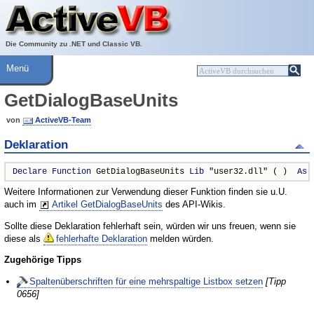
Über ActiveVB
Hilfe
Die Community zu .NET und Classic VB.
Menü
GetDialogBaseUnits
von
ActiveVB-Team
Deklaration
Declare
Function
 GetDialogBaseUnits 
Lib
 "user32.dll" ( )  
As
Weitere Informationen zur Verwendung dieser Funktion finden sie u.U.
auch im
Artikel GetDialogBaseUnits
des API-Wikis.
Sollte diese Deklaration fehlerhaft sein, würden wir uns freuen, wenn sie
diese als
fehlerhafte Deklaration
melden würden.
Zugehörige Tipps
Spaltenüberschriften für eine mehrspaltige Listbox setzen
[Tipp
0656]