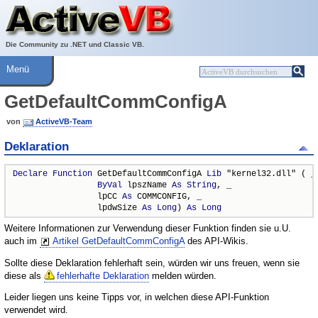
Über ActiveVB
Hilfe
Die Community zu .NET und Classic VB.
Menü
GetDefaultCommConfigA
von
ActiveVB-Team
Deklaration
Declare
Function
 GetDefaultCommConfigA 
Lib
 "kernel32.dll" ( _

ByVal
 lpszName 
As
String
, _

                 lpCC 
As
 COMMCONFIG, _

                 lpdwSize 
As
Long
) 
As
Long
Weitere Informationen zur Verwendung dieser Funktion finden sie u.U.
auch im
Artikel GetDefaultCommConfigA
des API-Wikis.
Sollte diese Deklaration fehlerhaft sein, würden wir uns freuen, wenn sie
diese als
fehlerhafte Deklaration
melden würden.
Leider liegen uns keine Tipps vor, in welchen diese API-Funktion
verwendet wird.