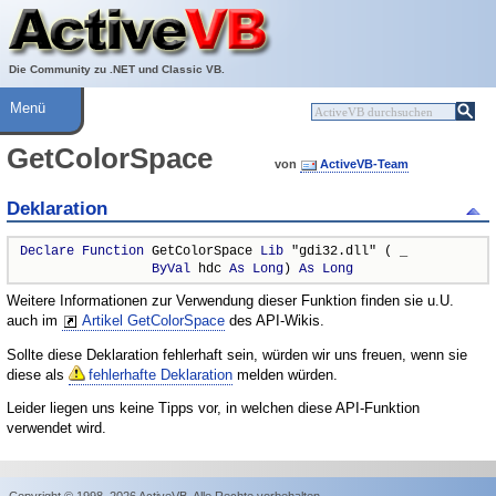
Über ActiveVB
Hilfe
Die Community zu .NET und Classic VB.
Menü
GetColorSpace
von
ActiveVB-Team
Deklaration
Declare
Function
 GetColorSpace 
Lib
 "gdi32.dll" ( _

ByVal
 hdc 
As
Long
) 
As
Long
Weitere Informationen zur Verwendung dieser Funktion finden sie u.U.
auch im
Artikel GetColorSpace
des API-Wikis.
Sollte diese Deklaration fehlerhaft sein, würden wir uns freuen, wenn sie
diese als
fehlerhafte Deklaration
melden würden.
Leider liegen uns keine Tipps vor, in welchen diese API-Funktion
verwendet wird.
Copyright © 1998–2026 ActiveVB. Alle Rechte vorbehalten.