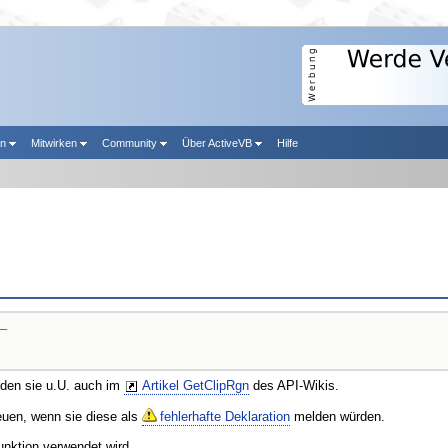
en
Mitwirken
Community
Über ActiveVB
Hilfe
_

nden sie u.U. auch im
Artikel GetClipRgn
des API-Wikis.
reuen, wenn sie diese als
fehlerhafte Deklaration
melden würden.
unktion verwendet wird.