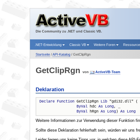
Die Community zu .NET und Classic VB.
.NET-Entwicklung
Classic VB
Weitere Foren
Ressourc
Startseite
/
API-Katalog
/ GetClipRgn
GetClipRgn
von
ActiveVB-Team
Deklaration
Declare
Function
 GetClipRgn 
Lib
 "gdi32.dll" ( 
ByVal
 hdc 
As
Long
, _

ByVal
 hRgn 
As
Long
) 
As
Long
Weitere Informationen zur Verwendung dieser Funktion fi
Sollte diese Deklaration fehlerhaft sein, würden wir uns f
Leider liegen uns keine Tipps vor, in welchen diese API-F