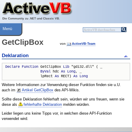
Über ActiveVB
Hilfe
Die Community zu .NET und Classic VB.
Menü
GetClipBox
von
ActiveVB-Team
Deklaration
Declare
Function
 GetClipBox 
Lib
 "gdi32.dll" ( _

ByVal
 hdc 
As
Long
, _

                 lpRect 
As
 RECT) 
As
Long
Weitere Informationen zur Verwendung dieser Funktion finden sie u.U.
auch im
Artikel GetClipBox
des API-Wikis.
Sollte diese Deklaration fehlerhaft sein, würden wir uns freuen, wenn sie
diese als
fehlerhafte Deklaration
melden würden.
Leider liegen uns keine Tipps vor, in welchen diese API-Funktion
verwendet wird.