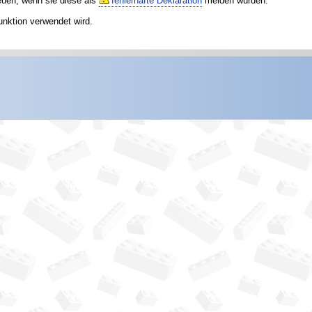
reuen, wenn sie diese als
fehlerhafte Deklaration
melden würden.
unktion verwendet wird.