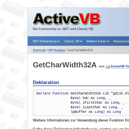
Die Community zu .NET und Classic VB.
.NET-Entwicklung
Classic VB
Weitere Foren
Ressourc
Startseite
/
API-Katalog
/ GetCharWidth32A
GetCharWidth32A
von
ActiveVB-T
Deklaration
Declare
Function
 GetCharWidth32A 
Lib
 "gdi32.dl
ByVal
 hdc 
As
Long
, _

ByVal
 iFirstChar 
As
Long
, _

ByVal
 iLastChar 
As
Long
, _

                 lpBuffer 
As
Long
) 
As
Long
Weitere Informationen zur Verwendung dieser Funktion fi