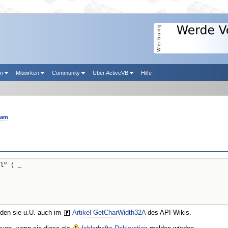
en
Mitwirken
Community
Über ActiveVB
Hilfe
eam
l" ( _

nden sie u.U. auch im
Artikel GetCharWidth32A
des API-Wikis.