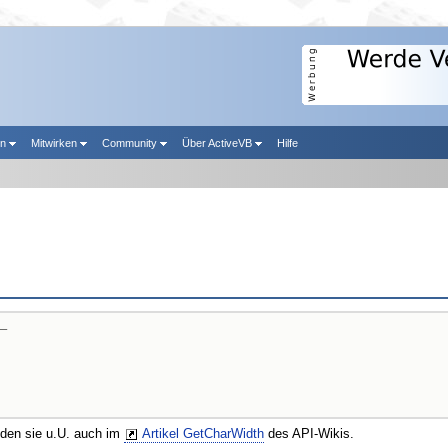
en
Mitwirken
Community
Über ActiveVB
Hilfe
_

nden sie u.U. auch im
Artikel GetCharWidth
des API-Wikis.