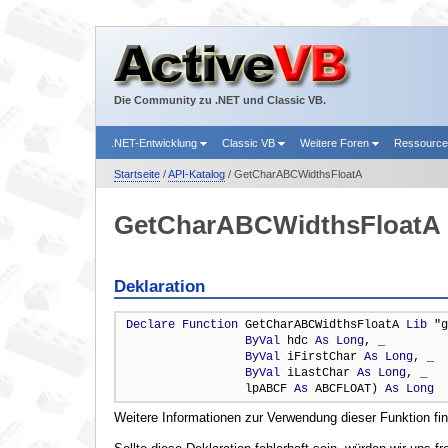
Die Community zu .NET und Classic VB.
.NET-Entwicklung
Classic VB
Weitere Foren
Ressourc
Startseite
/
API-Katalog
/ GetCharABCWidthsFloatA
GetCharABCWidthsFloatA
Deklaration
Declare
Function
 GetCharABCWidthsFloatA 
Lib
 "g
ByVal
 hdc 
As
Long
, _

ByVal
 iFirstChar 
As
Long
, _

ByVal
 iLastChar 
As
Long
, _

                 lpABCF 
As
 ABCFLOAT) 
As
Long
Weitere Informationen zur Verwendung dieser Funktion fi