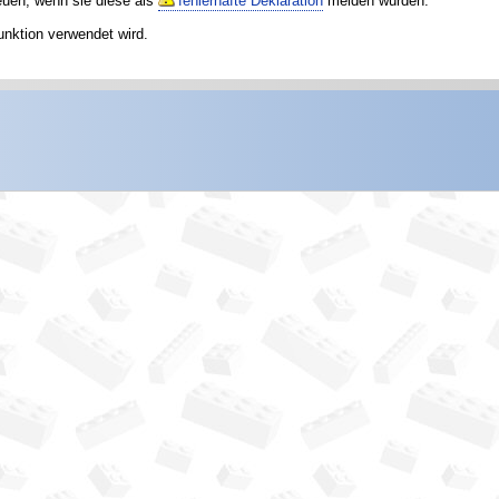
reuen, wenn sie diese als
fehlerhafte Deklaration
melden würden.
unktion verwendet wird.