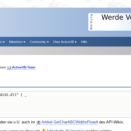
en
Mitwirken
Community
Über ActiveVB
Hilfe
von
ActiveVB-Team
di32.dll" ( _

nden sie u.U. auch im
Artikel GetCharABCWidthsFloatA
des API-Wikis.