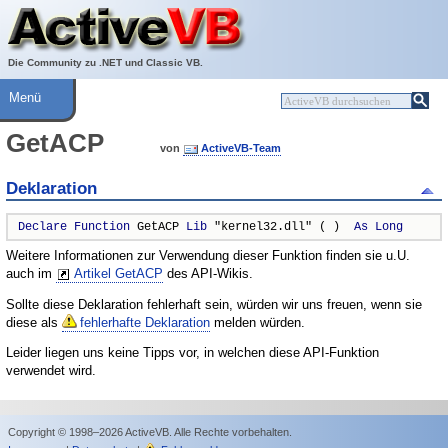
Über ActiveVB
Hilfe
Die Community zu .NET und Classic VB.
Menü
GetACP
von
ActiveVB-Team
Deklaration
Declare
Function
 GetACP 
Lib
 "kernel32.dll" ( )  
As
Long
Weitere Informationen zur Verwendung dieser Funktion finden sie u.U.
auch im
Artikel GetACP
des API-Wikis.
Sollte diese Deklaration fehlerhaft sein, würden wir uns freuen, wenn sie
diese als
fehlerhafte Deklaration
melden würden.
Leider liegen uns keine Tipps vor, in welchen diese API-Funktion
verwendet wird.
Copyright © 1998–2026 ActiveVB. Alle Rechte vorbehalten.