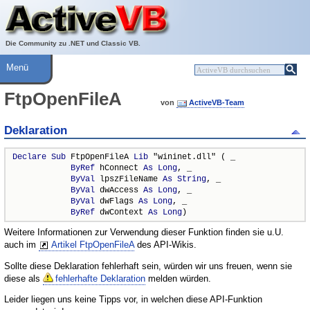
Über ActiveVB
Hilfe
Die Community zu .NET und Classic VB.
Menü
FtpOpenFileA
von
ActiveVB-Team
Deklaration
Declare
Sub
 FtpOpenFileA 
Lib
 "wininet.dll" ( _

ByRef
 hConnect 
As
Long
, _

ByVal
 lpszFileName 
As
String
, _

ByVal
 dwAccess 
As
Long
, _

ByVal
 dwFlags 
As
Long
, _

ByRef
 dwContext 
As
Long
)
Weitere Informationen zur Verwendung dieser Funktion finden sie u.U.
auch im
Artikel FtpOpenFileA
des API-Wikis.
Sollte diese Deklaration fehlerhaft sein, würden wir uns freuen, wenn sie
diese als
fehlerhafte Deklaration
melden würden.
Leider liegen uns keine Tipps vor, in welchen diese API-Funktion