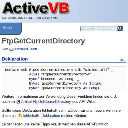
Über ActiveVB
Hilfe
Die Community zu .NET und Classic VB.
Menü
FtpGetCurrentDirectory
von
ActiveVB-Team
Deklaration
Declare
Sub
 FtpGetCurrentDirectory 
Lib
 "wininet.dll" _

Alias
 "FtpGetCurrentDirectoryA" ( _

ByRef
 hConnect 
As
Long
, _

ByVal
 lpszCurrentDirectory 
As
String
, _

ByRef
 lpdwCurrentDirectory 
As
Long
)
Weitere Informationen zur Verwendung dieser Funktion finden sie u.U.
auch im
Artikel FtpGetCurrentDirectory
des API-Wikis.
Sollte diese Deklaration fehlerhaft sein, würden wir uns freuen, wenn sie
diese als
fehlerhafte Deklaration
melden würden.
Leider liegen uns keine Tipps vor, in welchen diese API-Funktion